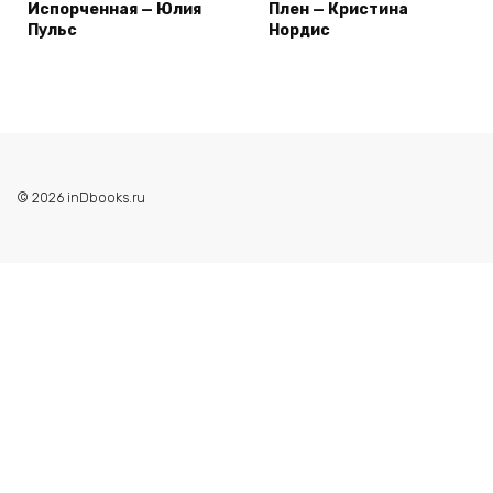
Испорченная — Юлия
Плен — Кристина
Пульс
Нордис
© 2026 inDbooks.ru