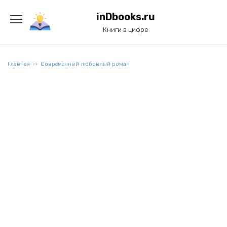
Перейти
к
inDbooks.ru
содержанию
Книги в цифре
Главная
Современный любовный роман