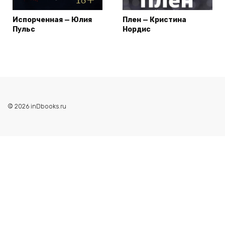
Испорченная — Юлия
Плен — Кристина
Пульс
Нордис
© 2026 inDbooks.ru