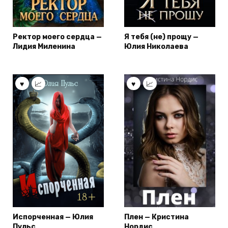
Ректор моего сердца —
Я тебя (не) прощу —
Лидия Миленина
Юлия Николаева
Испорченная — Юлия
Плен — Кристина
Пульс
Нордис