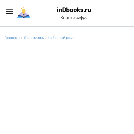
Перейти
к
inDbooks.ru
содержанию
Книги в цифре
Главная
Современный любовный роман