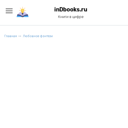
Перейти
к
inDbooks.ru
содержанию
Книги в цифре
Главная
Любовное фэнтези