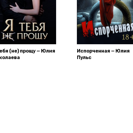
тебя (не) прощу — Юлия
Испорченная — Юлия
колаева
Пульс