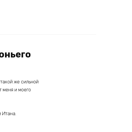
оньего
 такой же сильной
т меня и моего
 Итана.