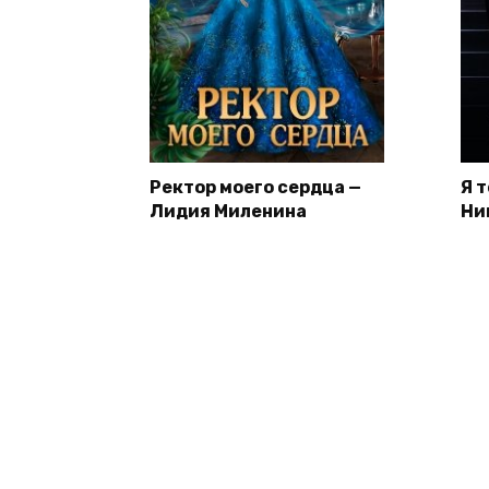
Ректор моего сердца —
Я 
Лидия Миленина
Ни