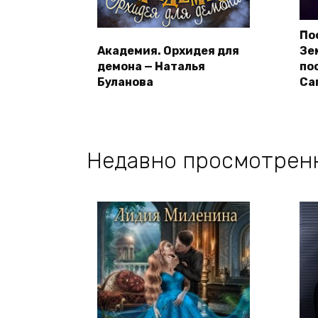
По
Академия. Орхидея для
Зе
демона — Наталья
по
Буланова
Са
Недавно просмотрен