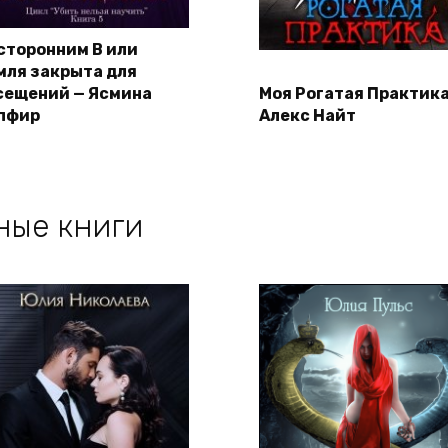
сторонним В или
мля закрыта для
сещений — Ясмина
Моя Рогатая Практика
пфир
Алекс Найт
ные книги