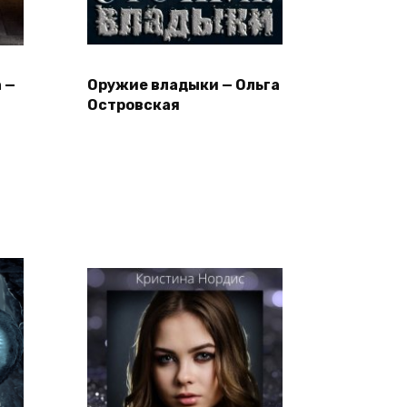
 —
Оружие владыки — Ольга
Островская