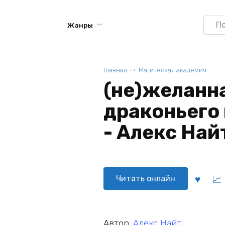
Searc
Жанры
for:
Главная
Магическая академия
(не)желанн
драконьего
- Алекс Най
Читать онлайн
Автор:
Алекс Найт