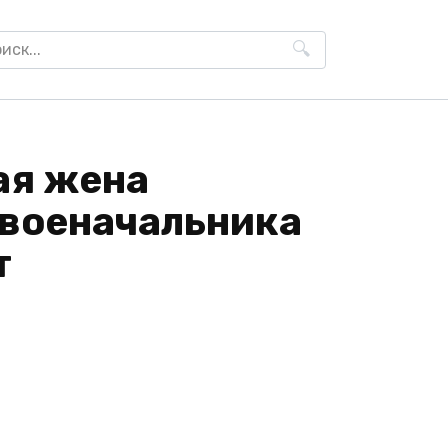
h
ая жена
 военачальника
т