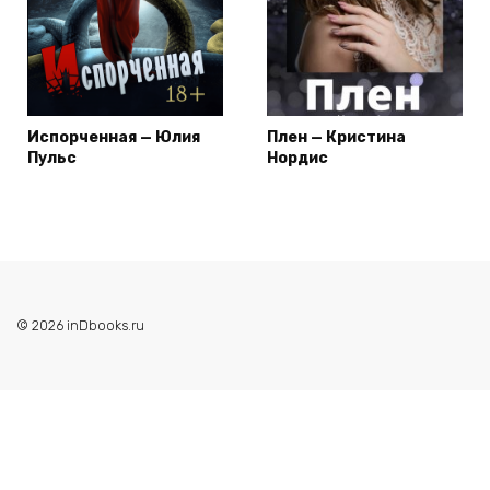
Испорченная — Юлия
Плен — Кристина
Пульс
Нордис
© 2026 inDbooks.ru