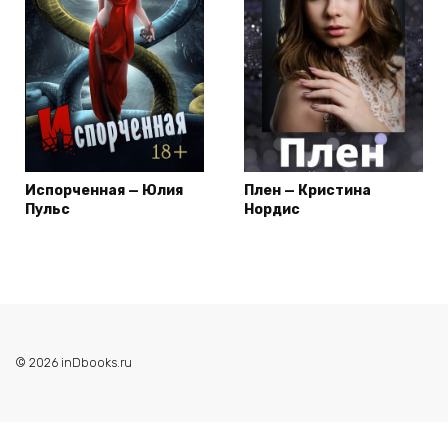
Испорченная — Юлия
Плен — Кристина
Пульс
Нордис
© 2026 inDbooks.ru