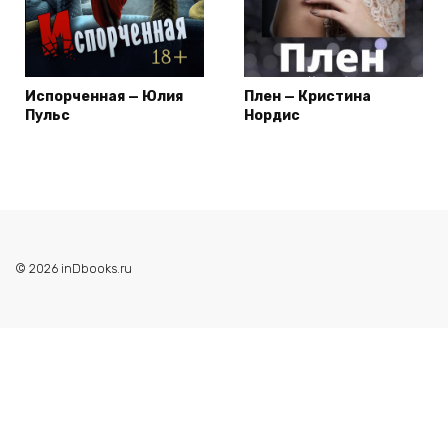
Испорченная — Юлия
Плен — Кристина
Пульс
Нордис
© 2026 inDbooks.ru