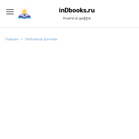
Перейти
к
inDbooks.ru
содержанию
Книги в цифре
Главная
Любовное фэнтези