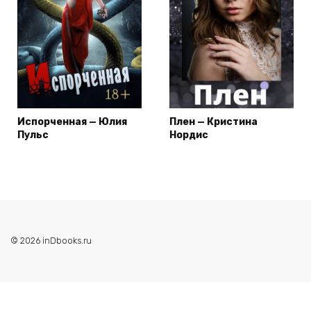
Испорченная — Юлия
Плен — Кристина
Пульс
Нордис
© 2026 inDbooks.ru