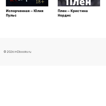
Испорченная — Юлия
Плен — Кристина
Пульс
Нордис
© 2026 inDbooks.ru