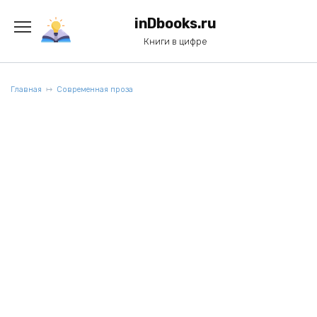
Перейти
к
inDbooks.ru
содержанию
Книги в цифре
Главная
Современная проза