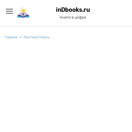
Перейти
к
inDbooks.ru
содержанию
Книги в цифре
Главная
Мистика/Ужасы