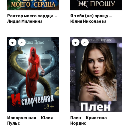
Ректор моего сердца —
Я тебя (не) прощу —
Лидия Миленина
Юлия Николаева
Испорченная — Юлия
Плен — Кристина
Пульс
Нордис