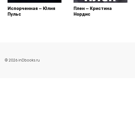
Испорченная — Юлия
Плен — Кристина
Пульс
Нордис
© 2026 inDbooks.ru