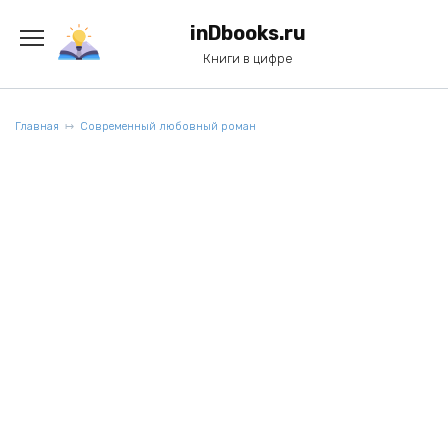
Перейти
к
inDbooks.ru
содержанию
Книги в цифре
Главная
Современный любовный роман