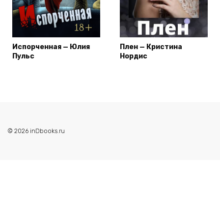
Испорченная — Юлия
Плен — Кристина
Пульс
Нордис
© 2026 inDbooks.ru