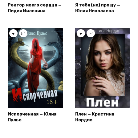
Ректор моего сердца —
Я тебя (не) прощу —
Лидия Миленина
Юлия Николаева
Испорченная — Юлия
Плен — Кристина
Пульс
Нордис