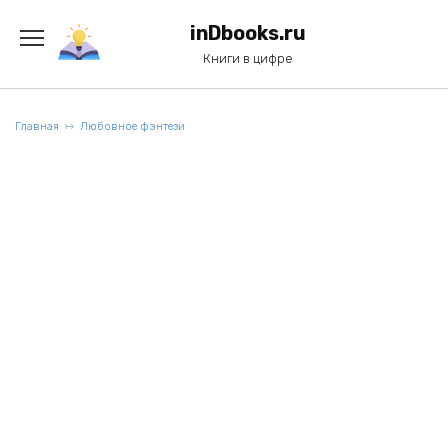
Перейти
к
inDbooks.ru
содержанию
Книги в цифре
Главная
Любовное фэнтези