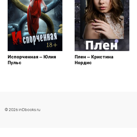
Испорченная — Юлия
Плен — Кристина
Пульс
Нордис
© 2026 inDbooks.ru