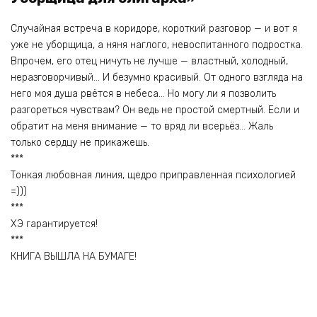
Случайная встреча в коридоре, короткий разговор — и вот я
уже не уборщица, а няня наглого, невоспитанного подростка.
Впрочем, его отец ничуть не лучше — властный, холодный,
неразговорчивый… И безумно красивый. От одного взгляда на
него моя душа рвётся в небеса… Но могу ли я позволить
разгореться чувствам? Он ведь не простой смертный. Если и
обратит на меня внимание — то вряд ли всерьёз… Жаль
только сердцу не прикажешь.
***
Тонкая любовная линия, щедро приправленная психологией
=)))
***
ХЭ гарантируется!
***
КНИГА ВЫШЛА НА БУМАГЕ!