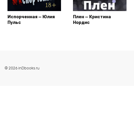
Испорченная — Юлия
Плен — Кристина
Пульс
Нордис
© 2026 inDbooks.ru