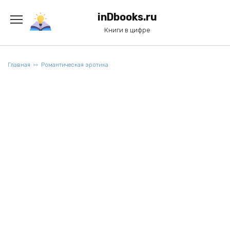
Перейти
к
inDbooks.ru
содержанию
Книги в цифре
Главная
Романтическая эротика