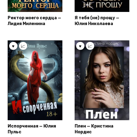
Ректор моего сердца —
Я тебя (не) прощу —
Лидия Миленина
Юлия Николаева
Испорченная — Юлия
Плен — Кристина
Пульс
Нордис