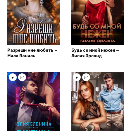
Разреши мне любить —
Будь со мной нежен —
Мила Ваниль
Лилия Орланд