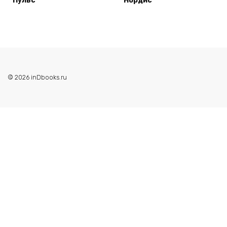
Пульс
Нордис
© 2026 inDbooks.ru