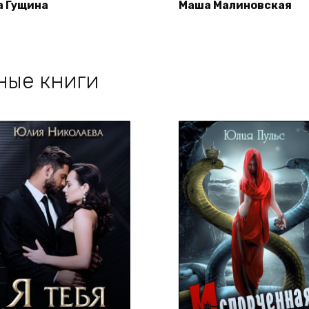
а Гущина
Маша Малиновская
ные книги