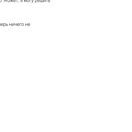
о. Может, я могу решить
перь ничего не