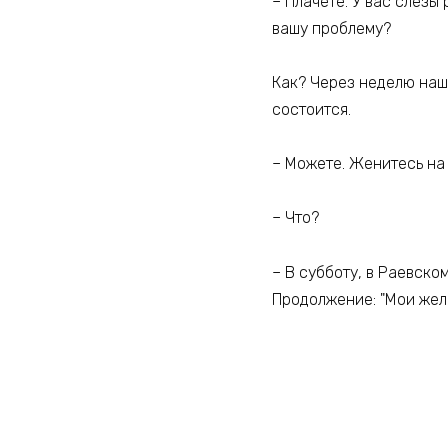
– Плачете. У вас слёзы 
вашу проблему?
Как? Через неделю наша
состоится.
– Можете. Женитесь на 
– Что?
– В субботу, в Раевско
Продолжение: "Мои жел