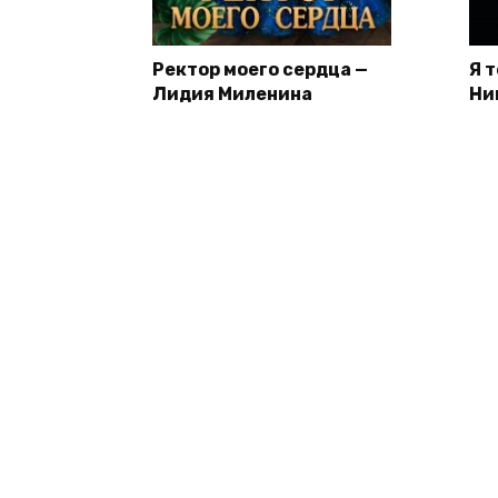
Ректор моего сердца —
Я 
Лидия Миленина
Ни