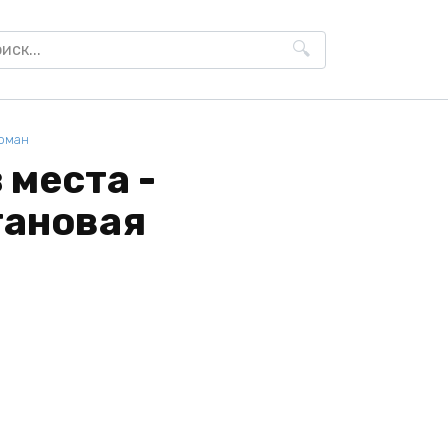
h
оман
 места -
тановая