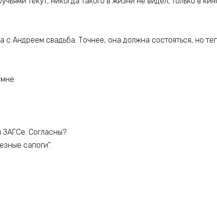
ручьями текут, никогда такого в жизни не видел, только в кин
 с Андреем свадьба. Точнее, она должна состояться, но те
мне.
м ЗАГСе. Согласны?
езные сапоги".