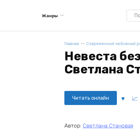
Searc
Жанры
for:
Главная
Современный любовный р
Невеста без
Светлана С
Читать онлайн
Автор:
Светлана Становая