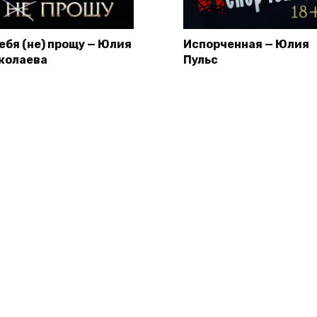
тебя (не) прощу — Юлия
Испорченная — Юлия
колаева
Пульс