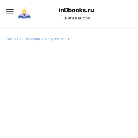
Перейти
к
inDbooks.ru
содержанию
Книги в цифре
Главная
Попаданцы в другие миры