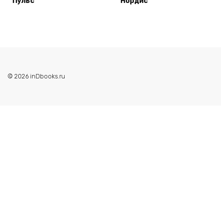
Пульс
Нордис
© 2026 inDbooks.ru