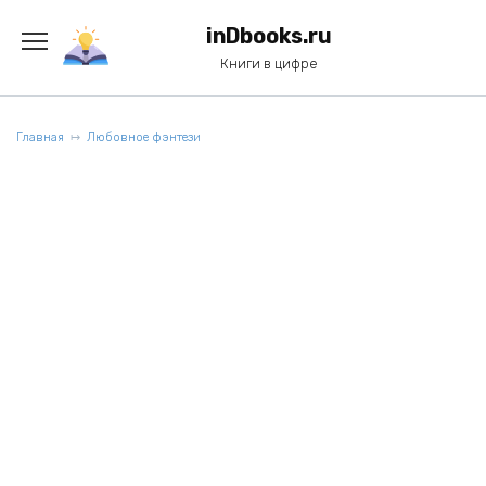
Перейти
к
inDbooks.ru
содержанию
Книги в цифре
Главная
Любовное фэнтези