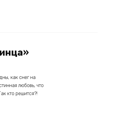
ринца»
дны, как снег на
стинная любовь, что
Так кто решится?!