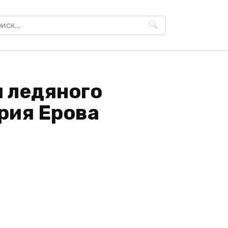
h
я ледяного
рия Ерова