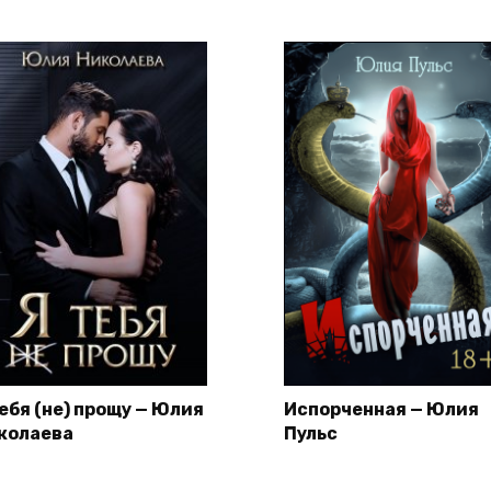
тебя (не) прощу — Юлия
Испорченная — Юлия
колаева
Пульс