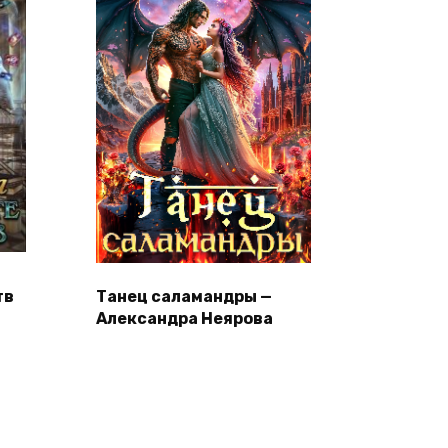
тв
Танец саламандры —
Александра Неярова