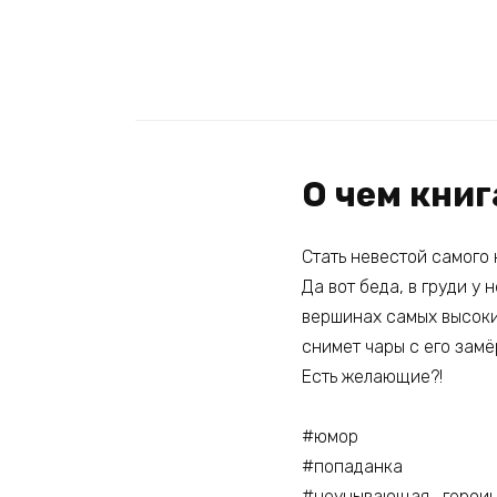
О чем книг
Стать невестой самого 
Да вот беда, в груди у 
вершинах самых высоких
снимет чары с его замёр
Есть желающие?!
#юмор
#попаданка
#неунывающая_герои