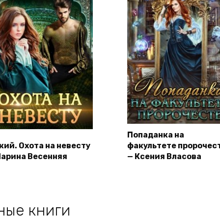
Попаданка на
кий. Охота на невесту
факультете пророчес
Марина Весенняя
— Ксения Власова
ные книги