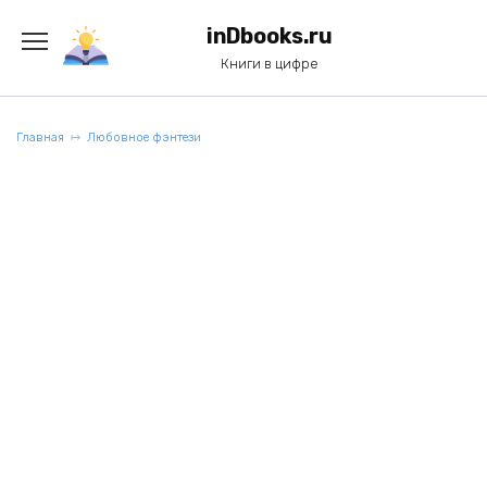
Перейти
к
inDbooks.ru
содержанию
Книги в цифре
Главная
Любовное фэнтези