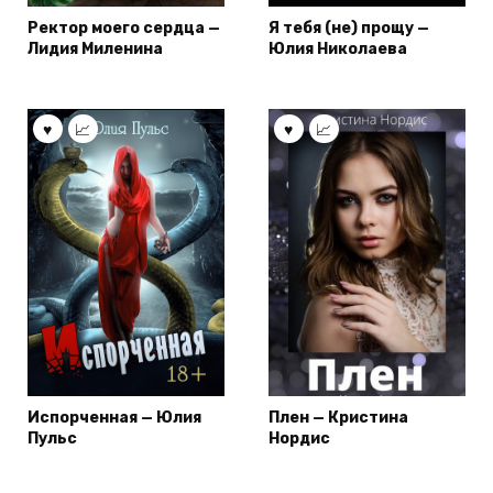
Ректор моего сердца —
Я тебя (не) прощу —
Лидия Миленина
Юлия Николаева
Испорченная — Юлия
Плен — Кристина
Пульс
Нордис