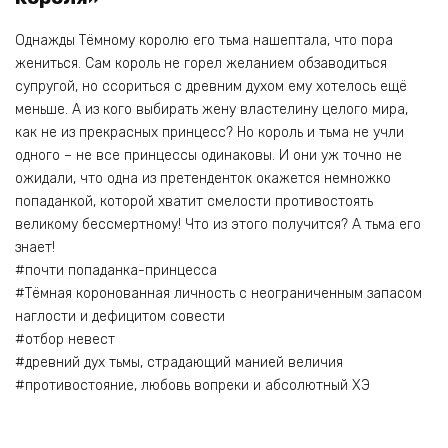
Однажды Тёмному королю его тьма нашептала, что пора
жениться. Сам король не горел желанием обзаводиться
супругой, но ссориться с древним духом ему хотелось ещё
меньше. А из кого выбирать жену властелину целого мира,
как не из прекрасных принцесс? Но король и тьма не учли
одного – не все принцессы одинаковы. И они уж точно не
ожидали, что одна из претенденток окажется немножко
попаданкой, которой хватит смелости противостоять
великому бессмертному! Что из этого получится? А тьма его
знает!
#почти попаданка-принцесса
#Тёмная коронованная личность с неограниченным запасом
наглости и дефицитом совести
#отбор невест
#древний дух тьмы, страдающий манией величия
#противостояние, любовь вопреки и абсолютный ХЭ