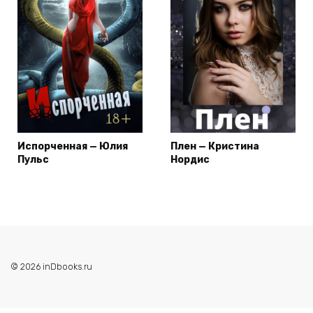
Испорченная — Юлия
Плен — Кристина
Пульс
Нордис
© 2026 inDbooks.ru