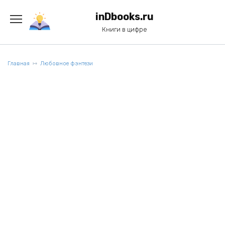
Перейти
к
inDbooks.ru
содержанию
Книги в цифре
Главная
Любовное фэнтези