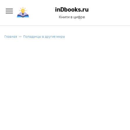
Перейти
к
inDbooks.ru
содержанию
Книги в цифре
Главная
Попаданцы в другие миры