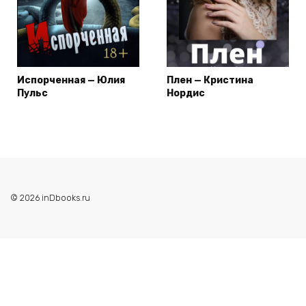
Испорченная — Юлия
Плен — Кристина
Пульс
Нордис
© 2026 inDbooks.ru