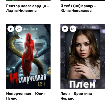
Ректор моего сердца —
Я тебя (не) прощу —
Лидия Миленина
Юлия Николаева
Испорченная — Юлия
Плен — Кристина
Пульс
Нордис