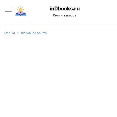
Перейти
к
inDbooks.ru
содержанию
Книги в цифре
Главная
Любовное фэнтези