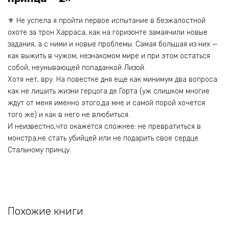
⚜️ Не успела я пройти первое испытание в безжалостной
охоте за трон Харраса, как на горизонте замаячили новые
задания, а с ними и новые проблемы. Cамая большая из них —
как выжить в чужом, незнакомом мире и при этом остаться
собой, неунывающей попаданкой Лизой.
Хотя нет, вру. На повестке дня еще как минимум два вопроса:
как не лишить жизни герцога де Горта (уж слишком многие
ждут от меня именно этого,да мне и самой порой хочется
того же) и как в него не влюбиться.
И неизвестно,что окажется сложнее: не превратиться в
монстра,не стать убийцей или не подарить свое сердце
Стальному принцу.
Похожие книги