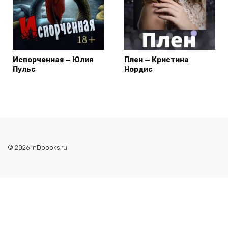
Испорченная — Юлия
Плен — Кристина
Пульс
Нордис
© 2026 inDbooks.ru