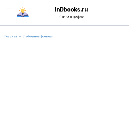
Перейти
к
inDbooks.ru
содержанию
Книги в цифре
Главная
Любовное фэнтези