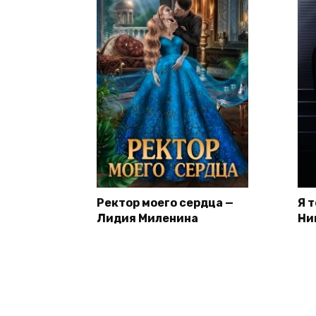
Ректор моего сердца —
Я 
Лидия Миленина
Ни