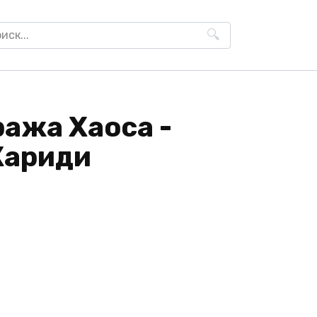
h
ража Хаоса -
Кариди