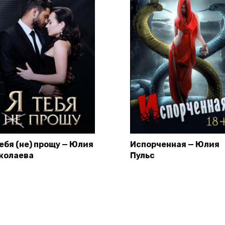
тебя (не) прощу — Юлия
Испорченная — Юлия
колаева
Пульс