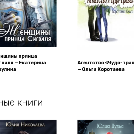
нщины принца
гваля — Екатерина
Агентство «Чудо-тра
кулина
— Ольга Коротаева
ные книги