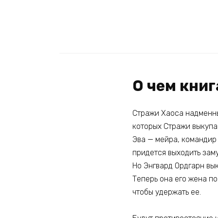
О чем кни
Стражи Хаоса надменны
которых Стражи выкупаю
Эва — мейра, командир 
придется выходить заму
Но Энгвард Ордгарн вык
Теперь она его жена по
чтобы удержать ее.