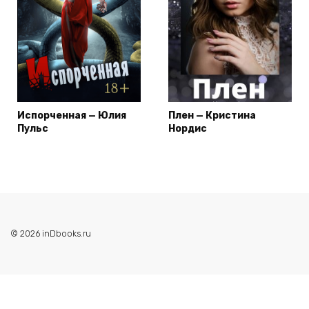
Испорченная — Юлия
Плен — Кристина
Пульс
Нордис
© 2026 inDbooks.ru