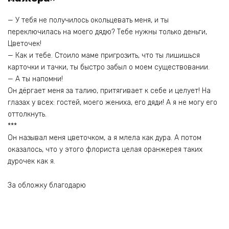
— У тебя не получилось окольцевать меня, и ты
переключилась на моего дядю? Тебе нужны только деньги,
Цветочек!
— Как и тебе. Стоило маме пригрозить, что ты лишишься
карточки и тачки, ты быстро забыл о моем существовании.
— А ты напомни!
Он дёргает меня за талию, притягивает к себе и целует! На
глазах у всех: гостей, моего жениха, его дяди! А я не могу его
оттолкнуть.
***
Он называл меня цветочком, а я млела как дура. А потом
оказалось, что у этого флориста целая оранжерея таких
дурочек как я.
За обложку благодарю