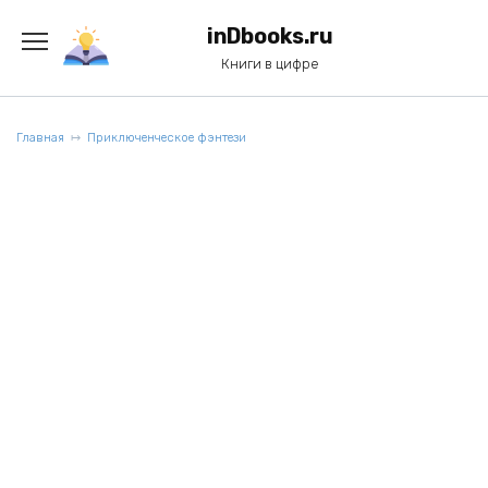
Перейти
к
inDbooks.ru
содержанию
Книги в цифре
Главная
Приключенческое фэнтези