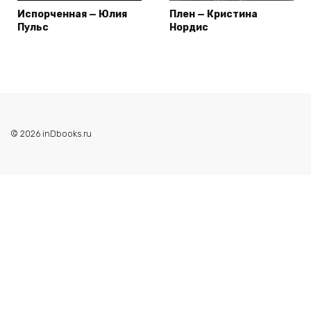
Испорченная — Юлия
Плен — Кристина
Пульс
Нордис
© 2026 inDbooks.ru