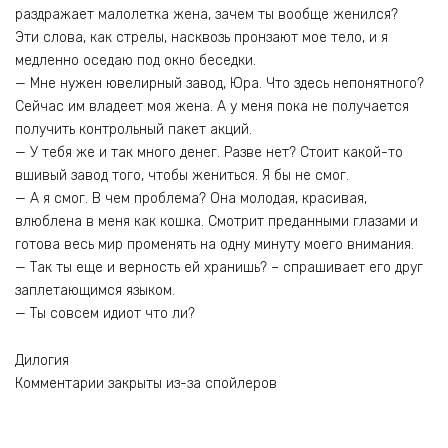
раздражает малолетка жена, зачем ты вообще женился?
Эти слова, как стрелы, насквозь пронзают мое тело, и я
медленно оседаю под окно беседки.
— Мне нужен ювелирный завод, Юра. Что здесь непонятного?
Сейчас им владеет моя жена. А у меня пока не получается
получить контрольный пакет акций.
— У тебя же и так много денег. Разве нет? Стоит какой-то
вшивый завод того, чтобы жениться. Я бы не смог.
— А я смог. В чем проблема? Она молодая, красивая,
влюблена в меня как кошка. Смотрит преданными глазами и
готова весь мир променять на одну минуту моего внимания.
— Так ты еще и верность ей хранишь? – спрашивает его друг
заплетающимся языком.
— Ты совсем идиот что ли?
Дилогия
Комментарии закрыты из-за спойлеров