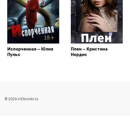
Испорченная — Юлия
Плен — Кристина
Пульс
Нордис
© 2026 inDbooks.ru