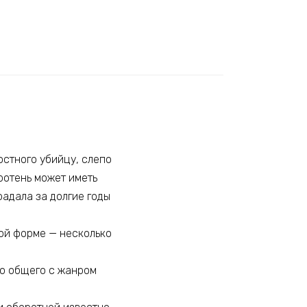
остного убийцу, слепо
ротень может иметь
радала за долгие годы
ной форме — несколько
его общего с жанром