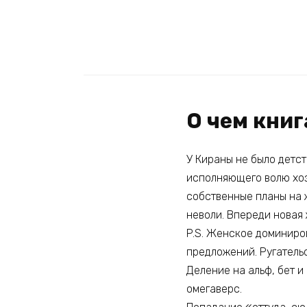
О чем кни
У Кираны не было детст
исполняющего волю хоз
собственные планы на ж
неволи. Впереди новая 
P.S. Женское доминиро
предложений. Ругательс
Деление на альф, бет и
омегаверс.