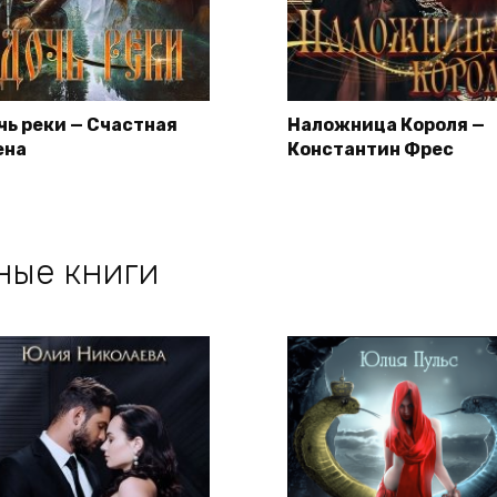
чь реки — Счастная
Наложница Короля —
ена
Константин Фрес
ные книги