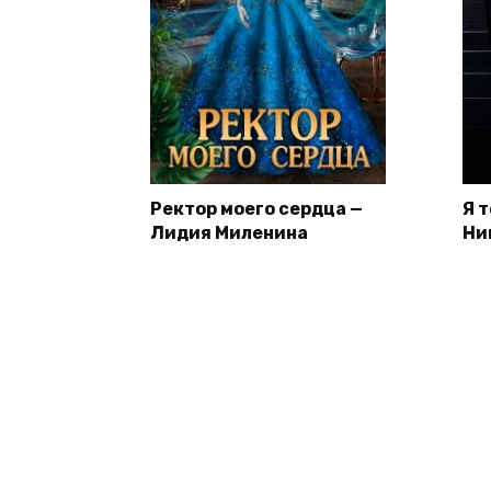
Ректор моего сердца —
Я 
Лидия Миленина
Ни