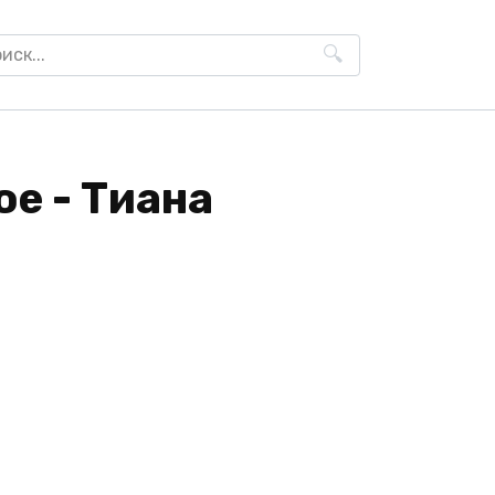
h
е - Тиана