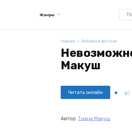
Searc
Жанры
for:
Главная
Любовное фэнтези
Невозможно
Макуш
Читать онлайн
Автор:
Тиана Макуш