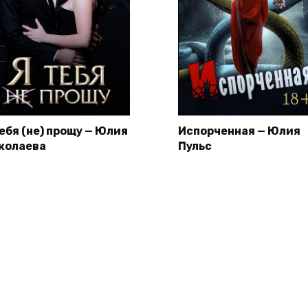
тебя (не) прощу — Юлия
Испорченная — Юлия
колаева
Пульс