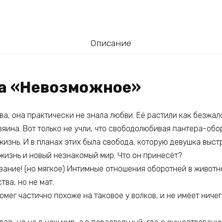
Описание
га «Невозможное»
ва, она практически не знала любви. Её растили как безжал
яина. Вот только не учли, что свободолюбивая пантера-обо
изнь. И в планах этих была свобода, которую девушка выст
жизнь и новый незнакомый мир. Что он принесёт?
вание! (но мягкое) Интимные отношения оборотней в живот
тва, но не мат.
 омег частично похоже на таковое у волков, и не имеет нич