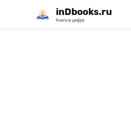
Перейти
inDbooks.ru
к
содержанию
Книги в цифре