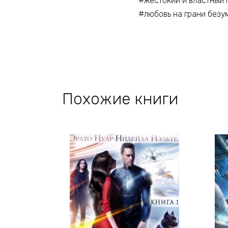
#жестокий и властный 
#любовь на грани безу
Похожие книги