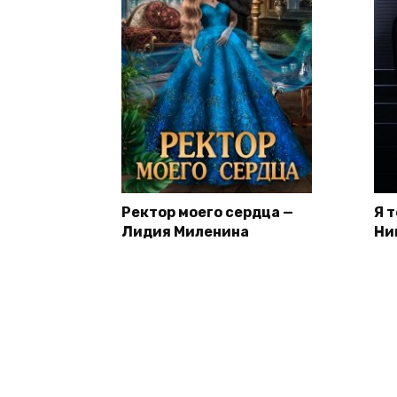
Ректор моего сердца —
Я 
Лидия Миленина
Ни