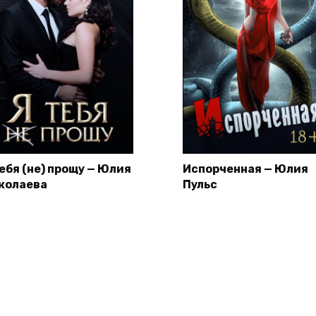
тебя (не) прощу — Юлия
Испорченная — Юлия
колаева
Пульс