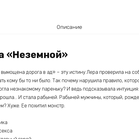
Описание
га «Неземной»
вымощена дорога в ад» – эту истину Лера проверила на со
ть кому бы то ни было. Так почему нарушила правило, котор
огла незнакомому пареньку? И ведь подсказывала интуиция:
прошла… И стала рабыней. Рабыней мужчины, который, рожден
? Хуже. Ее похитил монстр.
ика
секса