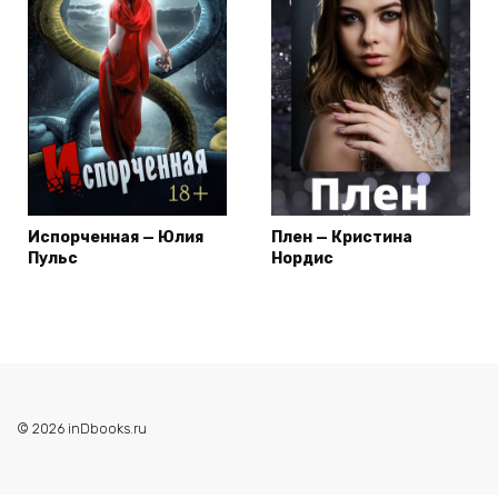
Испорченная — Юлия
Плен — Кристина
Пульс
Нордис
© 2026 inDbooks.ru