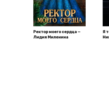
Ректор моего сердца —
Я 
Лидия Миленина
Ни