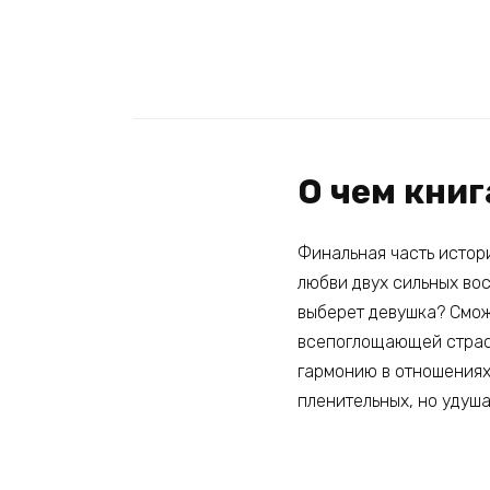
О чем кни
Финальная часть истор
любви двух сильных вос
выберет девушка? Сможе
всепоглощающей страст
гармонию в отношениях,
пленительных, но удуш