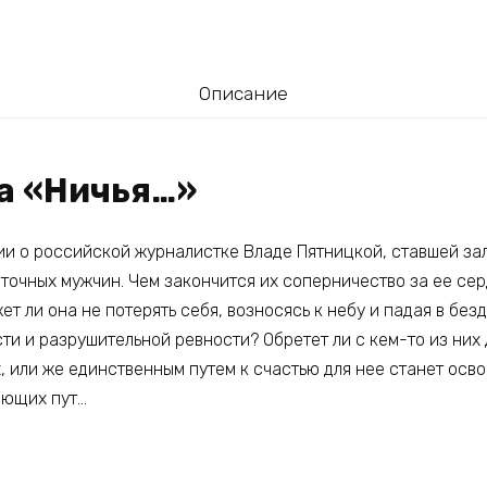
Описание
га «Ничья…»
ии о российской журналистке Владе Пятницкой, ставшей з
точных мужчин. Чем закончится их соперничество за ее сер
т ли она не потерять себя, возносясь к небу и падая в безд
и и разрушительной ревности? Обретет ли с кем-то из них
 или же единственным путем к счастью для нее станет осво
ающих пут…