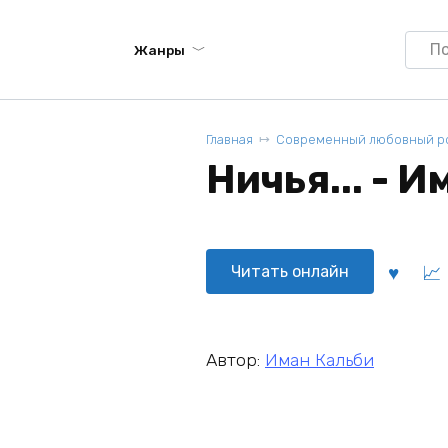
Searc
Жанры
for:
Главная
Современный любовный р
Ничья... - 
Читать онлайн
Автор:
Иман Кальби