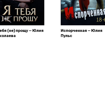
тебя (не) прощу — Юлия
Испорченная — Юлия
колаева
Пульс