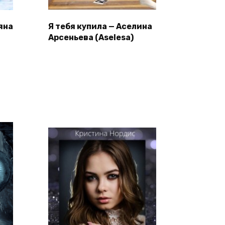
яна
Я тебя купила — Аселина
Арсеньева (Aselesa)