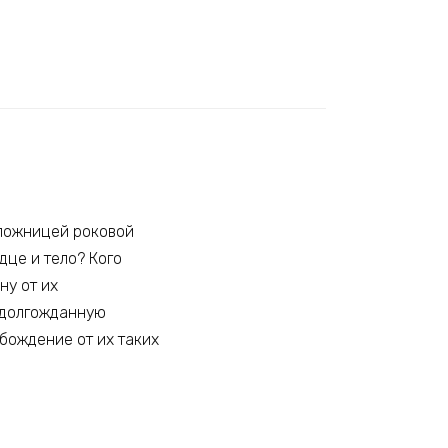
аложницей роковой
дце и тело? Кого
ну от их
 долгожданную
бождение от их таких