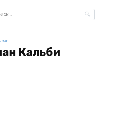
h
оман
Иман Кальби