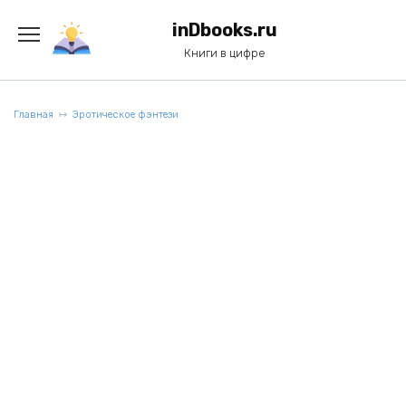
Перейти
к
inDbooks.ru
содержанию
Книги в цифре
Главная
Эротическое фэнтези