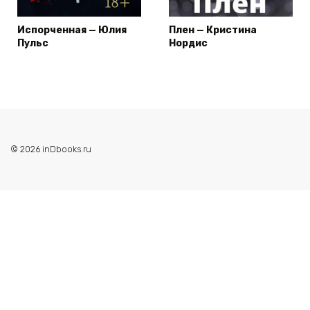
Испорченная — Юлия
Плен — Кристина
Пульс
Нордис
© 2026 inDbooks.ru