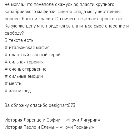
не могла, что поневоле окажусь во власти крупного
калабрийского мафиози. Синьор Спада могущественен,
опасен, богат и красив. Он ничего не делает просто так.
Какую же цену мне придётся заплатить за своё спасение и
свободу?
В тексте есть
# итальянская мафия
# властный главный герой
# сильная героиня
# очень откровенно
# сильные эмоции
# месть
# хэппи-энд
За обложку спасибо designart073
История Лоренцо и Софии — «Ночи Лигурии»
История Паоло и Елены — «Ночи Тосканы»