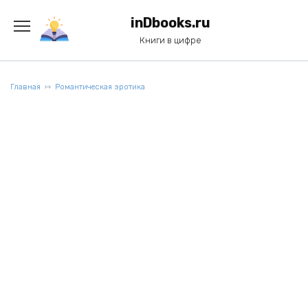
Перейти
к
inDbooks.ru
содержанию
Книги в цифре
Главная
Романтическая эротика