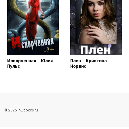
Испорченная — Юлия
Плен — Кристина
Пульс
Нордис
© 2026 inDbooks.ru