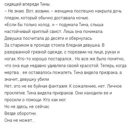
сидящей впереди Тины.
– Не знаю. Вот, возьми, – женщина поспешно накрыла дочь
пледом, который обычно доставала ночью.
«Если бы только холод…» – подумала Тина, слыша
настойчивый хриплый свист. Лишь она понимала.
Девушка посчитала до десяти и обернулась.
За стариком в проходе стояла бледная девушка. В
разорванной грязной одежде, с порезами на лице, руках и
ногах. Кто-то хорошо постарался… Но все же было понятно,
что она еще недавно удивляла своей красотой. Теперь, когда
мертва… ее оставалось пожалеть. Тина видела призрака, а
значит, девушку убили.
Нет, это не ее буйная фантазия. К сожалению, нет. Личное
проклятие. Тина видела призраков. Они находили ее и
просили о помощи. Кто как мог.
Но не здесь, не сейчас.
Везде оборотни.
Она не может…