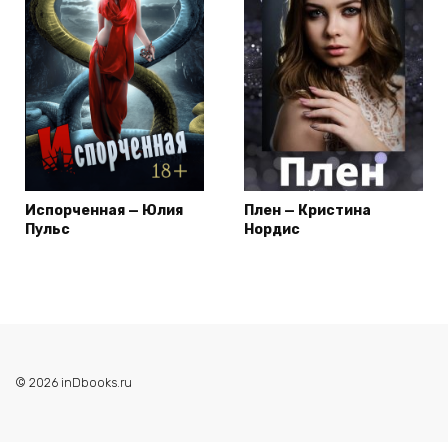
Испорченная — Юлия
Плен — Кристина
Пульс
Нордис
© 2026 inDbooks.ru