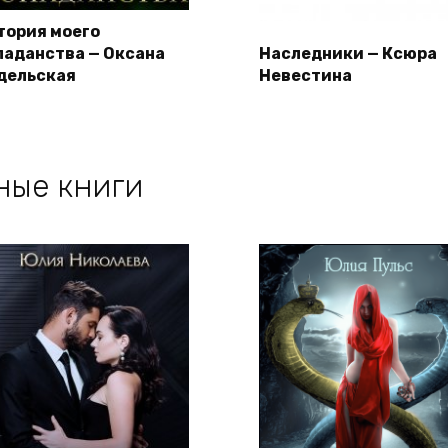
тория моего
паданства — Оксана
Наследники — Ксюра
дельская
Невестина
ные книги