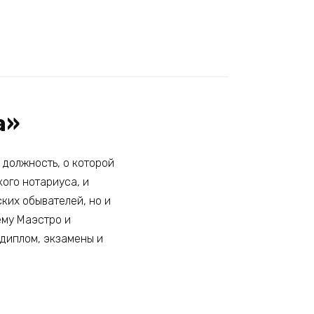
а»
 должность, о которой
кого нотариуса, и
ских обывателей, но и
ему Маэстро и
 диплом, экзамены и