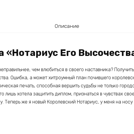
Описание
га «Нотариус Его Высочеств
неправильнее, чем влюбиться в своего наставника? Получить
ства. Ошибка, а может хитроумный план почившего королевс
гическая печать, способная вершить судьбы не только город
его лишь хотела защитить диплом, признаться в чувствах сво
у. Теперь же я новый Королевский Нотариус, у меня на носу