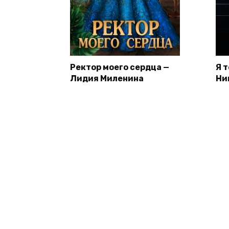
Ректор моего сердца —
Я 
Лидия Миленина
Ни