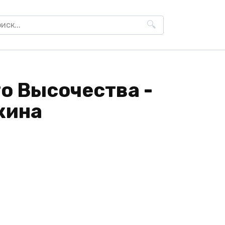
h
о Высочества -
кина