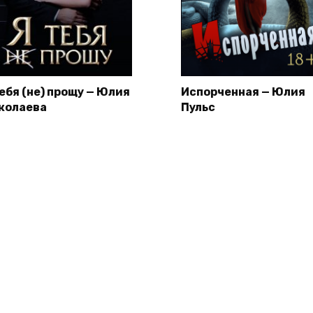
тебя (не) прощу — Юлия
Испорченная — Юлия
колаева
Пульс