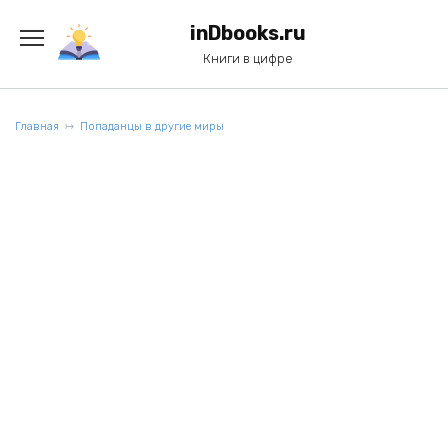
Перейти
к
inDbooks.ru
содержанию
Книги в цифре
Главная
Попаданцы в другие миры