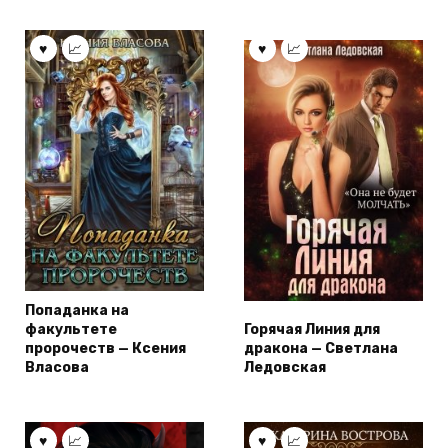
Попаданка на
факультете
Горячая Линия для
пророчеств — Ксения
дракона — Светлана
Власова
Ледовская