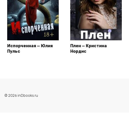
Испорченная — Юлия
Плен — Кристина
Пульс
Нордис
© 2026 inDbooks.ru