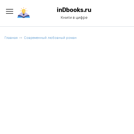
Перейти
к
inDbooks.ru
содержанию
Книги в цифре
Главная
Современный любовный роман