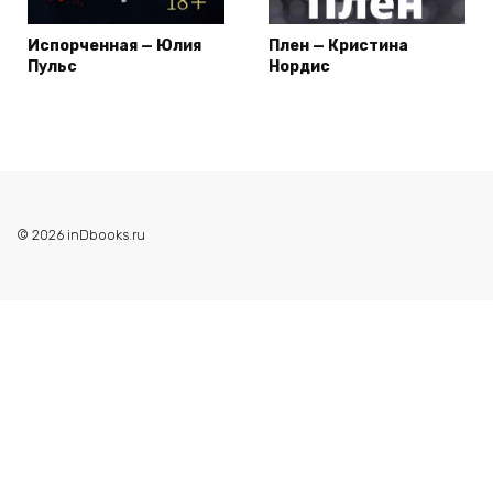
Испорченная — Юлия
Плен — Кристина
Пульс
Нордис
© 2026 inDbooks.ru