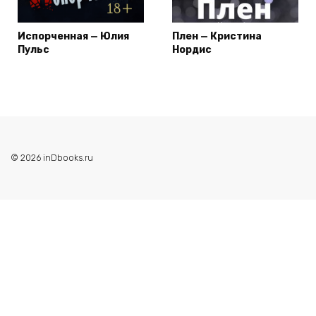
Испорченная — Юлия
Плен — Кристина
Пульс
Нордис
© 2026 inDbooks.ru