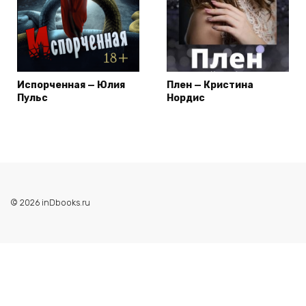
Испорченная — Юлия
Плен — Кристина
Пульс
Нордис
© 2026 inDbooks.ru