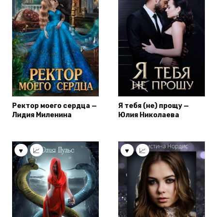
Ректор моего сердца —
Я тебя (не) прощу —
Лидия Миленина
Юлия Николаева