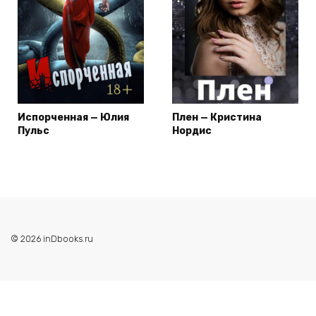
Испорченная — Юлия
Плен — Кристина
Пульс
Нордис
© 2026 inDbooks.ru