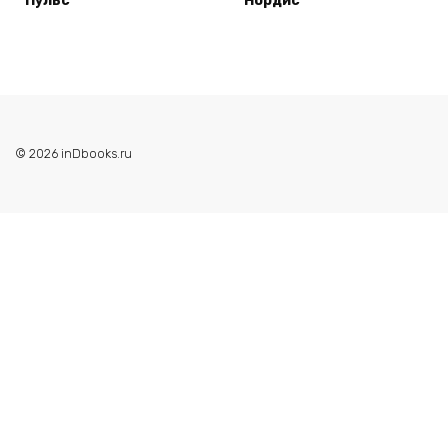
Пульс
Нордис
© 2026 inDbooks.ru