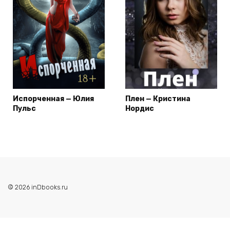
Испорченная — Юлия
Плен — Кристина
Пульс
Нордис
© 2026 inDbooks.ru