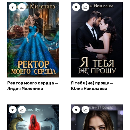
Ректор моего сердца —
Я тебя (не) прощу —
Лидия Миленина
Юлия Николаева