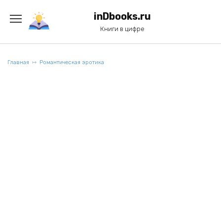
Перейти
к
inDbooks.ru
содержанию
Книги в цифре
Главная
Романтическая эротика