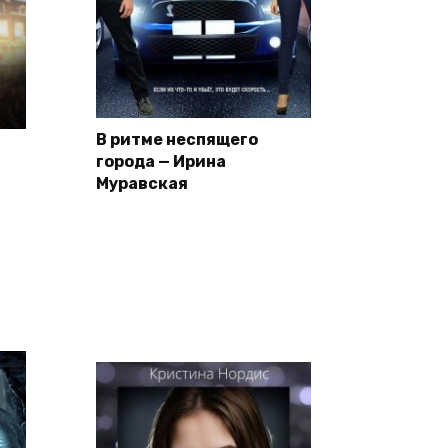
В ритме неспящего
города — Ирина
Муравская