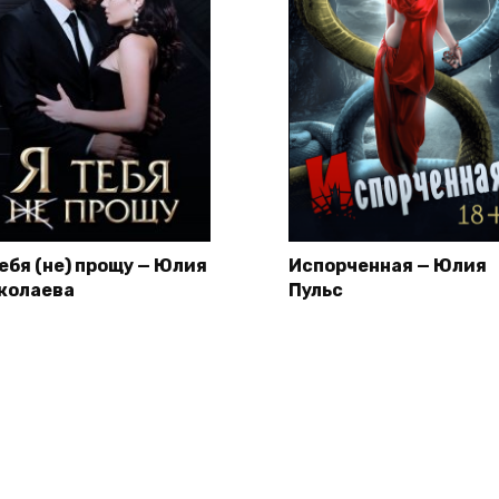
тебя (не) прощу — Юлия
Испорченная — Юлия
колаева
Пульс