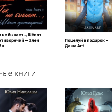
к не бывает.., Шёпот
отиворечий — Элен
Поцелуй в подарок —
йв
Даша Art
ные книги