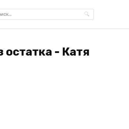
h
 остатка - Катя