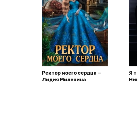
Ректор моего сердца —
Я 
Лидия Миленина
Ни