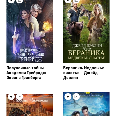
Полуночные тайны
Бераника. Медвежье
Академии Грейридж —
счастье — Джейд
Оксана Гринберга
Дэвлин