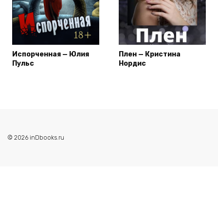
Испорченная — Юлия
Плен — Кристина
Пульс
Нордис
© 2026 inDbooks.ru