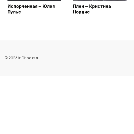
Испорченная — Юлия
Плен — Кристина
Пульс
Нордис
© 2026 inDbooks.ru