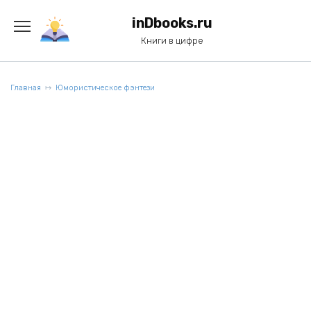
Перейти
к
inDbooks.ru
содержанию
Книги в цифре
Главная
Юмористическое фэнтези