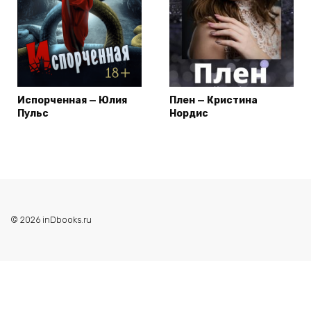
Испорченная — Юлия
Плен — Кристина
Пульс
Нордис
© 2026 inDbooks.ru