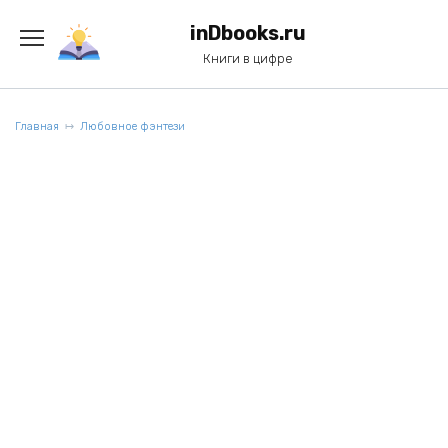
Перейти
к
inDbooks.ru
содержанию
Книги в цифре
Главная
Любовное фэнтези